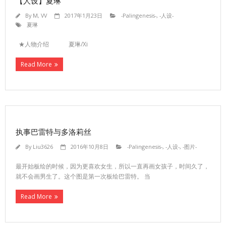
【人设】夏琳
By
M, VV
2017年1月23日
-Palingenesis-
,
-人设-
夏琳
★人物介绍 夏琳/Xi
Read More
执事巴雷特与多洛莉丝
By
Liu3626
2016年10月8日
-Palingenesis-
,
-人设-
,
-图片-
最开始板绘的时候，因为更喜欢女生，所以一直再画女孩子，时间久了，
就不会画男生了。这个图是第一次板绘巴雷特。 当
Read More