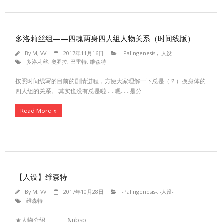
多洛莉丝组——四魂两身四人组人物关系（时间线版）
By
M, VV
2017年11月16日
-Palingenesis-
,
-人设-
多洛莉丝
,
奥罗拉
,
巴雷特
,
维森特
按照时间线写的目前的剧情进程，方便大家理解一下总是（？）换身体的
四人组的关系。 其实也没有总是啦……嗯……是分
Read More
【人设】维森特
By
M, VV
2017年10月28日
-Palingenesis-
,
-人设-
维森特
★人物介绍 &nbsp