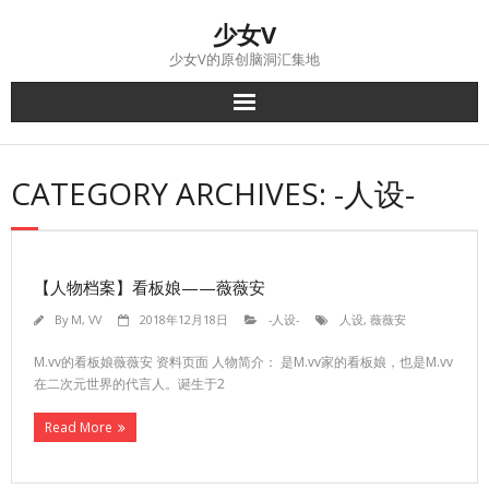
Skip
少女V
to
content
少女V的原创脑洞汇集地
CATEGORY ARCHIVES: -人设-
【人物档案】看板娘——薇薇安
By
M, VV
2018年12月18日
-人设-
人设
,
薇薇安
M.vv的看板娘薇薇安 资料页面 人物简介： 是M.vv家的看板娘，也是M.vv
在二次元世界的代言人。诞生于2
Read More