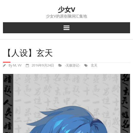
Skip
少女V
to
content
少女V的原创脑洞汇集地
【人设】玄天
By
M, VV
2016年9月24日
-无极游记-
玄天