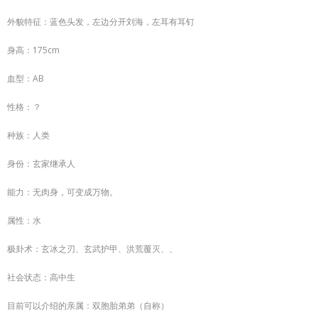
外貌特征：蓝色头发，左边分开刘海，左耳有耳钉
身高：175cm
血型：AB
性格：？
种族：人类
身份：玄家继承人
能力：无肉身，可变成万物。
属性：水
极卦术：玄冰之刃、玄武护甲、洪荒覆灭、、
社会状态：高中生
目前可以介绍的亲属：双胞胎弟弟（自称）