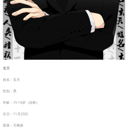
玄天
姓名：玄天
性别：男
年龄：15-16岁（自称）
生日：11月20日
星座：天蝎座